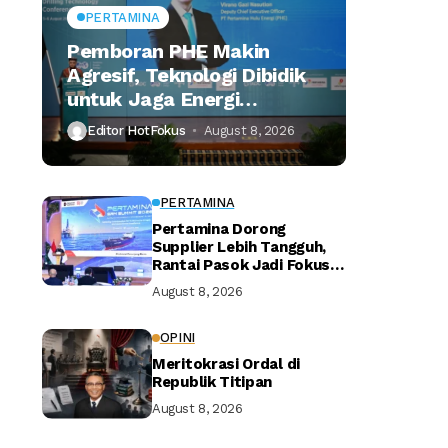
PERTAMINA
Pemboran PHE Makin
Agresif, Teknologi Dibidik
untuk Jaga Energi
Nasional
Editor HotFokus
August 8, 2026
PERTAMINA
Pertamina Dorong
Supplier Lebih Tangguh,
Rantai Pasok Jadi Fokus
Utama
August 8, 2026
OPINI
Meritokrasi Ordal di
Republik Titipan
August 8, 2026