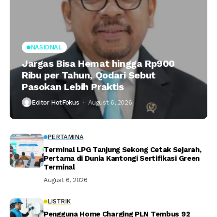
NASIONAL
Jargas Bisa Hemat hingga Rp900
Ribu per Tahun, Qodari Sebut
Pasokan Lebih Praktis
Editor HotFokus
August 6, 2026
PERTAMINA
Terminal LPG Tanjung Sekong Cetak Sejarah,
Pertama di Dunia Kantongi Sertifikasi Green
Terminal
August 6, 2026
LISTRIK
Pengguna Home Charging PLN Tembus 92