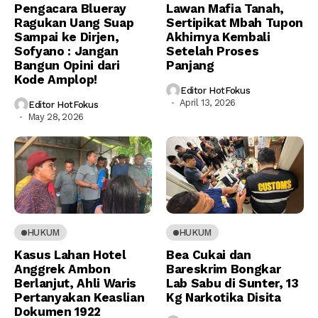
Pengacara Blueray
Lawan Mafia Tanah,
Ragukan Uang Suap
Sertipikat Mbah Tupon
Sampai ke Dirjen,
Akhirnya Kembali
Sofyano : Jangan
Setelah Proses
Bangun Opini dari
Panjang
Kode Amplop!
Editor HotFokus
April 13, 2026
Editor HotFokus
May 28, 2026
HUKUM
HUKUM
Kasus Lahan Hotel
Bea Cukai dan
Anggrek Ambon
Bareskrim Bongkar
Berlanjut, Ahli Waris
Lab Sabu di Sunter, 13
Pertanyakan Keaslian
Kg Narkotika Disita
Dokumen 1922