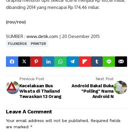
Graphia menurun tipis sekitar 8,18% menjadi Rp 160,18 miliar,
dibanding 2014 yang mencapai Rp 174,46 miliar.
(rou/rou)
SUMBER :
www.detik.com
| 20 Desember 2015
FUJIXEROX
PRINTER
Previous Post
Next Post
Kecelakaan Bus
Android Bakal Buka
Wisata di Thailand
"Polling" Nama
Tewaskan 13 Orang
Android N
Leave A Comment
Your email address will not be published.
Required fields
are marked
*