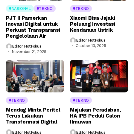
NASIONAL
TEKNO
TEKNO
PJT II Pamerkan
Xiaomi Bisa Jajaki
Inovasi Digital untuk
Peluang Investasi
Perkuat Transparansi
Kendaraan listrik
Pengelolaan Air
Editor HotFokus
October 13, 2025
Editor HotFokus
November 21, 2025
TEKNO
TEKNO
Mendag Minta Peritel
Majukan Peradaban,
Terus Lakukan
HA IPB Peduli Calon
Transformasi Digital
Ilmuwan
Editor HotFokus
Editor HotFokus