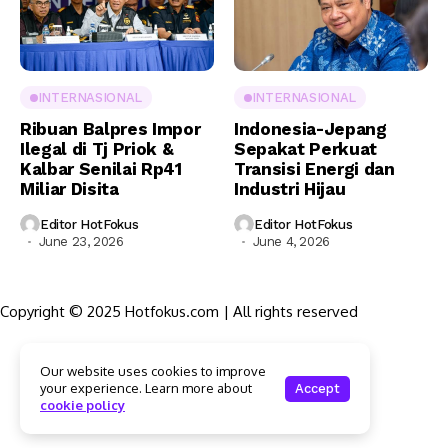
INTERNASIONAL
INTERNASIONAL
Ribuan Balpres Impor
Indonesia-Jepang
Ilegal di Tj Priok &
Sepakat Perkuat
Kalbar Senilai Rp41
Transisi Energi dan
Miliar Disita
Industri Hijau
Editor HotFokus
Editor HotFokus
June 23, 2026
June 4, 2026
Copyright © 2025 Hotfokus.com | All rights reserved
Sekilas HotFokus
Our website uses cookies to improve
Struktur Organisasi
your experience. Learn more about
Accept
Kode Etik Jurnalistik
cookie policy
Pedoman Pemberitaan Media Siber