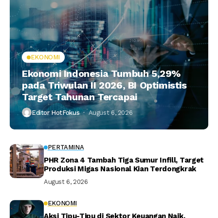
EKONOMI
Ekonomi Indonesia Tumbuh 5,29%
pada Triwulan II 2026, BI Optimistis
Target Tahunan Tercapai
Editor HotFokus
August 6, 2026
PERTAMINA
PHR Zona 4 Tambah Tiga Sumur Infill, Target
Produksi Migas Nasional Kian Terdongkrak
August 6, 2026
EKONOMI
Aksi Tipu-Tipu di Sektor Keuangan Naik,