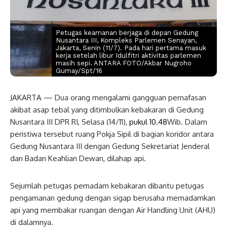
Petugas keamanan berjaga di depan Gedung
Nusantara III, Kompleks Parlemen Senayan,
Jakarta, Senin (11/7). Pada hari pertama masuk
kerja setelah libur Idulfitri aktivitas parlemen
masih sepi. ANTARA FOTO/Akbar Nugroho
Gumay/Spt/16
JAKARTA — Dua orang mengalami gangguan pernafasan
akibat asap tebal yang ditimbulkan kebakaran di Gedung
Nusantara III DPR RI, Selasa (14/11),
pukul 10.48
Wib. Dalam
peristiwa tersebut ruang Pokja Sipil di bagian koridor antara
Gedung Nusantara III dengan Gedung Sekretariat Jenderal
dan Badan Keahlian Dewan, dilahap api.
Sejumlah petugas pemadam kebakaran dibantu petugas
pengamanan gedung dengan sigap berusaha memadamkan
api yang membakar ruangan dengan Air Handling Unit (AHU)
di dalamnya.