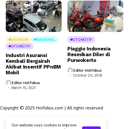
EKONOMI
NASIONAL
OTOMOTIF
OTOMOTIF
Piaggio Indonesia
Resmikan Diler di
Industri Asuransi
Purwokerto
Kembali Bergairah
Akibat Insentif PPnBM
Editor HotFokus
Mobil
October 24, 2018
Editor HotFokus
March 15, 2021
Copyright © 2025 Hotfokus.com | All rights reserved
Sekilas HotFokus
Our website uses cookies to improve
Struktur Organisasi