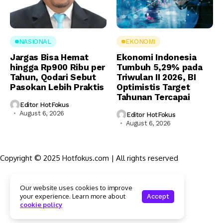
NASIONAL
EKONOMI
Jargas Bisa Hemat
Ekonomi Indonesia
hingga Rp900 Ribu per
Tumbuh 5,29% pada
Tahun, Qodari Sebut
Triwulan II 2026, BI
Pasokan Lebih Praktis
Optimistis Target
Tahunan Tercapai
Editor HotFokus
August 6, 2026
Editor HotFokus
August 6, 2026
Copyright © 2025 Hotfokus.com | All rights reserved
Sekilas HotFokus
Our website uses cookies to improve
Struktur Organisasi
your experience. Learn more about
Accept
Kode Etik Jurnalistik
cookie policy
Pedoman Pemberitaan Media Siber