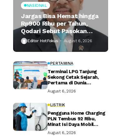
NASIONAL
Jargas Bisa Hemat hingga
Rp900 Ribu per Tahun,
Qodari Sebut Pasokan
Lebih Praktis
Editor HotFokus
August 6, 2026
PERTAMINA
Terminal LPG Tanjung
Sekong Cetak Sejarah,
Pertama di Dunia
Kantongi Sertifikasi Green
August 6, 2026
Terminal
LISTRIK
Pengguna Home Charging
PLN Tembus 92 Ribu,
Minat Isi Daya Mobil
Listrik di Rumah Terus
August 6, 2026
Naik