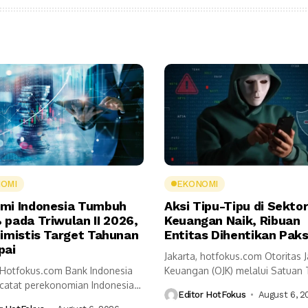
OMI
EKONOMI
mi Indonesia Tumbuh
Aksi Tipu-Tipu di Sekto
 pada Triwulan II 2026,
Keuangan Naik, Ribuan
timistis Target Tahunan
Entitas Dihentikan Pak
pai
Jakarta, hotfokus.com Otoritas 
, Hotfokus.com Bank Indonesia
Keuangan (OJK) melalui Satuan
ncatat perekonomian Indonesia
Pemberantasan Aktivitas Keuang
Editor HotFokus
August 6, 2
5,29 persen secara...