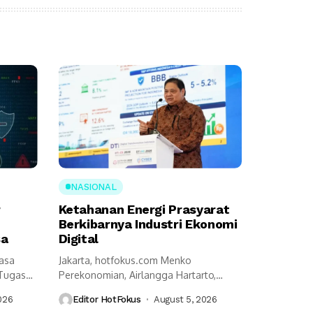
NASIONAL
r
Ketahanan Energi Prasyarat
Berkibarnya Industri Ekonomi
sa
Digital
Jasa
Jakarta, hotfokus.com Menko
 Tugas
Perekonomian, Airlangga Hartarto,
an...
mengungkap ketahanan energi menjadi
026
Editor HotFokus
August 5, 2026
prasyarat utama...