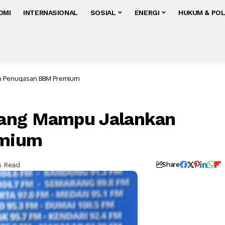
OMI
INTERNASIONAL
SOSIAL
ENERGI
HUKUM & POL
n Penugasan BBM Premium
yang Mampu Jalankan
emium
s Read
Share