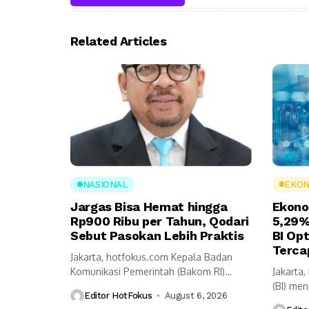
Related Articles
NASIONAL
EKON
Jargas Bisa Hemat hingga
Ekono
Rp900 Ribu per Tahun, Qodari
5,29%
Sebut Pasokan Lebih Praktis
BI Op
Terca
Jakarta, hotfokus.com Kepala Badan
Komunikasi Pemerintah (Bakom RI)
Jakarta
Muhammad Qodari memaparkan
(BI) me
Editor HotFokus
August 6, 2026
sejumlah...
tumbuh 