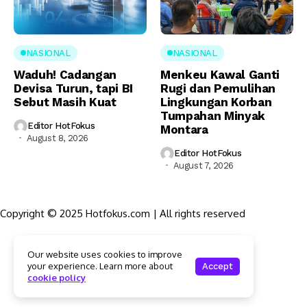
NASIONAL
NASIONAL
Waduh! Cadangan
Menkeu Kawal Ganti
Devisa Turun, tapi BI
Rugi dan Pemulihan
Sebut Masih Kuat
Lingkungan Korban
Tumpahan Minyak
Editor HotFokus
Montara
August 8, 2026
Editor HotFokus
August 7, 2026
Copyright © 2025 Hotfokus.com | All rights reserved
Sekilas HotFokus
Our website uses cookies to improve
Struktur Organisasi
your experience. Learn more about
Accept
Kode Etik Jurnalistik
cookie policy
Pedoman Pemberitaan Media Siber