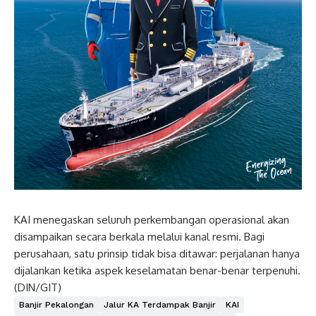
KAI menegaskan seluruh perkembangan operasional akan
disampaikan secara berkala melalui kanal resmi. Bagi
perusahaan, satu prinsip tidak bisa ditawar: perjalanan hanya
dijalankan ketika aspek keselamatan benar-benar terpenuhi.
(DIN/GIT)
Banjir Pekalongan
Jalur KA Terdampak Banjir
KAI