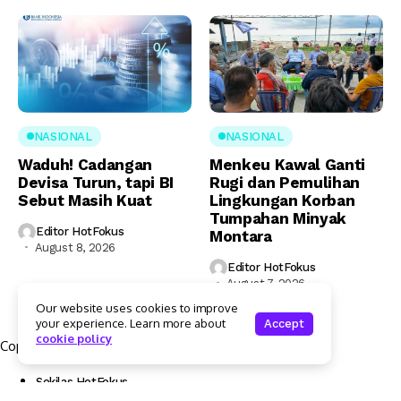
NASIONAL
NASIONAL
Waduh! Cadangan
Menkeu Kawal Ganti
Devisa Turun, tapi BI
Rugi dan Pemulihan
Sebut Masih Kuat
Lingkungan Korban
Tumpahan Minyak
Editor HotFokus
Montara
August 8, 2026
Editor HotFokus
August 7, 2026
Our website uses cookies to improve
your experience. Learn more about
Accept
cookie policy
Copyright © 2025 Hotfokus.com | All rights reserved
Sekilas HotFokus
Struktur Organisasi