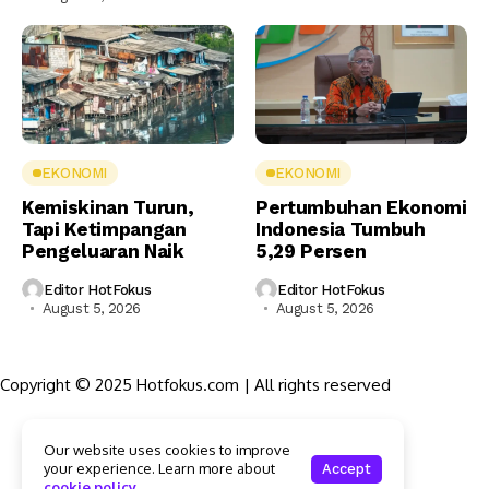
EKONOMI
EKONOMI
Kemiskinan Turun,
Pertumbuhan Ekonomi
Tapi Ketimpangan
Indonesia Tumbuh
Pengeluaran Naik
5,29 Persen
Editor HotFokus
Editor HotFokus
August 5, 2026
August 5, 2026
Copyright © 2025 Hotfokus.com | All rights reserved
Sekilas HotFokus
Our website uses cookies to improve
Struktur Organisasi
your experience. Learn more about
Accept
Kode Etik Jurnalistik
cookie policy