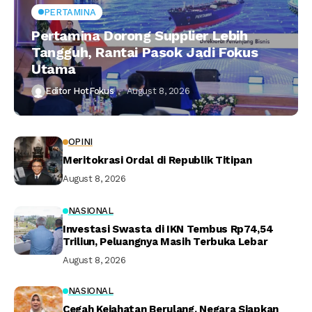
PERTAMINA
Pertamina Dorong Supplier Lebih
Tangguh, Rantai Pasok Jadi Fokus
Utama
Editor HotFokus
August 8, 2026
OPINI
Meritokrasi Ordal di Republik Titipan
August 8, 2026
NASIONAL
Investasi Swasta di IKN Tembus Rp74,54
Triliun, Peluangnya Masih Terbuka Lebar
August 8, 2026
NASIONAL
Cegah Kejahatan Berulang, Negara Siapkan