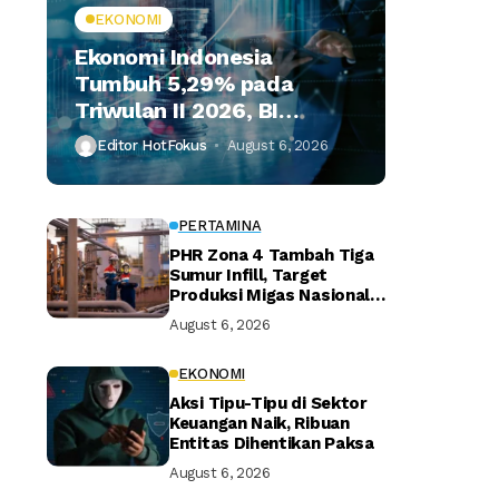
EKONOMI
Ekonomi Indonesia
Tumbuh 5,29% pada
Triwulan II 2026, BI
Optimistis Target Tahunan
Editor HotFokus
August 6, 2026
Tercapai
PERTAMINA
PHR Zona 4 Tambah Tiga
Sumur Infill, Target
Produksi Migas Nasional
Kian Terdongkrak
August 6, 2026
EKONOMI
Aksi Tipu-Tipu di Sektor
Keuangan Naik, Ribuan
Entitas Dihentikan Paksa
August 6, 2026