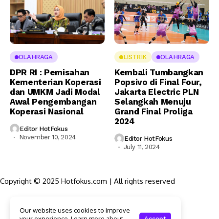
OLAHRAGA
LISTRIK
OLAHRAGA
DPR RI : Pemisahan
Kembali Tumbangkan
Kementerian Koperasi
Popsivo di Final Four,
dan UMKM Jadi Modal
Jakarta Electric PLN
Awal Pengembangan
Selangkah Menuju
Koperasi Nasional
Grand Final Proliga
2024
Editor HotFokus
November 10, 2024
Editor HotFokus
July 11, 2024
Copyright © 2025 Hotfokus.com | All rights reserved
Sekilas HotFokus
Our website uses cookies to improve
Struktur Organisasi
your experience. Learn more about
Accept