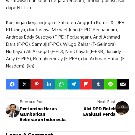
wisatawan dari kedua negara tersebut,” imbuh politisi asal
dapil NTT itu.
Kunjungan kerja ini juga diikuti oleh Anggota Komisi XI DPR
RI lainnya, diantaranya Michael Jeno (F-PDI Perjuangan),
Andreas Eddy Susetyo (F-PDI Perjuangan), Andi Achmad
Dara (F-PG), Sarmuji (F-PG), Willgo Zainar (F-Gerindra),
Nurhayati Ali Assegaf (F-PD), Nur Chayati (F-PKB), Junaidy
Auly (F-PKS), Romahurmuziy (F-PPP), dan Achmad Hatari (F-
Nasdem). (kn)
Previous Post
Next Post
Pertamina Harus
Kini DPD Boleh
Gambarkan
Evaluasi Perda
Kebesaran Indonesia
Leave A Comment