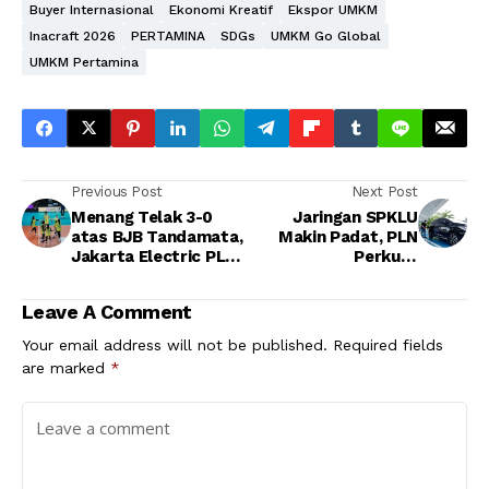
Buyer Internasional
Ekonomi Kreatif
Ekspor UMKM
Inacraft 2026
PERTAMINA
SDGs
UMKM Go Global
UMKM Pertamina
Previous Post
Next Post
Menang Telak 3-0
Jaringan SPKLU
atas BJB Tandamata,
Makin Padat, PLN
Jakarta Electric PLN
Perkuat
Mobile Jaga Napas
Infrastruktur EV
ke Final Four
dengan Ribuan
Leave A Comment
Charger Baru
Your email address will not be published.
Required fields
are marked
*