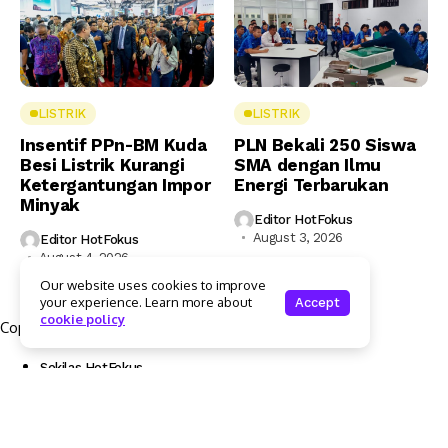
LISTRIK
LISTRIK
Insentif PPn-BM Kuda
PLN Bekali 250 Siswa
Besi Listrik Kurangi
SMA dengan Ilmu
Ketergantungan Impor
Energi Terbarukan
Minyak
Editor HotFokus
August 3, 2026
Editor HotFokus
August 4, 2026
Our website uses cookies to improve
your experience. Learn more about
Accept
cookie policy
Copyright © 2025 Hotfokus.com | All rights reserved
Sekilas HotFokus
Struktur Organisasi
Kode Etik Jurnalistik
Pedoman Pemberitaan Media Siber