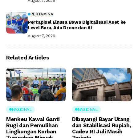
August 7, 2026
PERTAMINA
Pertapixel Elnusa Bawa Digitalisasi Aset ke
Level Baru, Ada Drone dan AI
August 7, 2026
Related Articles
NASIONAL
NASIONAL
Menkeu Kawal Ganti
Dibayangi Bayar Utang
Rugi dan Pemulihan
dan Stabilisasi Rupiah,
Lingkungan Korban
Cadev RI Juli Masih
Tumpahan Minyak
Terjaga