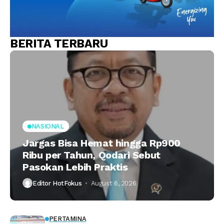
BERITA TERBARU
NASIONAL
Jargas Bisa Hemat hingga Rp900
Ribu per Tahun, Qodari Sebut
Pasokan Lebih Praktis
Editor HotFokus
August 6, 2026
PERTAMINA