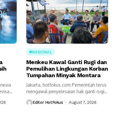
NASIONAL
a
Menkeu Kawal Ganti Rugi dan
sih
Pemulihan Lingkungan Korban
Tumpahan Minyak Montara
onesia
Jakarta, hotfokus.com Pemerintah terus
evisa
mengawal penyelesaian hak ganti rugi
serta pemulihan lingkungan...
026
Editor HotFokus
August 7, 2026