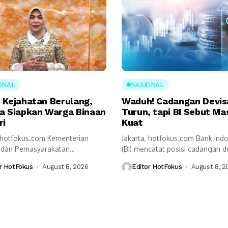
ONAL
NASIONAL
 Kejahatan Berulang,
Waduh! Cadangan Devis
a Siapkan Warga Binaan
Turun, tapi BI Sebut Ma
ri
Kuat
, hotfokus.com Kementerian
Jakarta, hotfokus.com Bank Ind
i dan Pemasyarakatan
(BI) mencatat posisi cadangan d
mipas) mendorong perubahan
Indonesia pada akhir...
r HotFokus
August 8, 2026
Editor HotFokus
August 8, 2
tan dalam sistem...