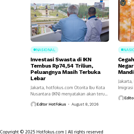
NASIONAL
NASI
Investasi Swasta di IKN
Cegah
Tembus Rp74,54 Triliun,
Negar
Peluangnya Masih Terbuka
Mandi
Lebar
Jakarta
Jakarta, hotfokus.com Otorita Ibu Kota
Imigras
Nusantara (IKN) menyatakan akan terus
(Kemeni
Edito
melanjutkan berbagai...
pendeka
Editor HotFokus
August 8, 2026
Copyright © 2025 Hotfokus.com | All rights reserved