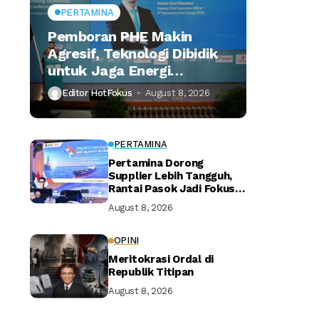
PERTAMINA
Pemboran PHE Makin
Agresif, Teknologi Dibidik
untuk Jaga Energi
Nasional
Editor HotFokus
August 8, 2026
PERTAMINA
Pertamina Dorong
Supplier Lebih Tangguh,
Rantai Pasok Jadi Fokus
Utama
August 8, 2026
OPINI
Meritokrasi Ordal di
Republik Titipan
August 8, 2026