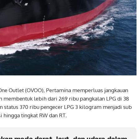
e One Outlet (OVOO), Pertamina memperluas jangkauan
an membentuk lebih dari 269 ribu pangkalan LPG di 38
n status 370 ribu pengecer LPG 3 kilogram menjadi sub
i hingga tingkat RW dan RT.
an moda darat, laut, dan udara dalam