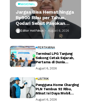
NASIONAL
Jargas Bisa Hemat hingga
Rp900 Ribu per Tahun,
Qodari Sebut Pasokan
Lebih Praktis
Editor HotFokus
August 6, 2026
PERTAMINA
Terminal LPG Tanjung
Sekong Cetak Sejarah,
Pertama di Dunia
Kantongi Sertifikasi Green
August 6, 2026
Terminal
LISTRIK
Pengguna Home Charging
PLN Tembus 92 Ribu,
Minat Isi Daya Mobil
Listrik di Rumah Terus
August 6, 2026
Naik