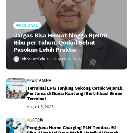
NASIONAL
Jargas Bisa Hemat hingga Rp900
Ribu per Tahun, Qodari Sebut
Pasokan Lebih Praktis
Editor HotFokus
August 6, 2026
PERTAMINA
Terminal LPG Tanjung Sekong Cetak Sejarah,
Pertama di Dunia Kantongi Sertifikasi Green
Terminal
August 6, 2026
LISTRIK
Pengguna Home Charging PLN Tembus 92
Ribu, Minat Isi Daya Mobil Listrik di Rumah