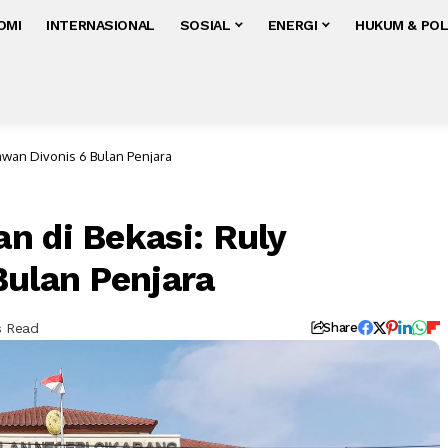
OMI
INTERNASIONAL
SOSIAL
ENERGI
HUKUM & POL
awan Divonis 6 Bulan Penjara
n di Bekasi: Ruly
Bulan Penjara
s Read
Share