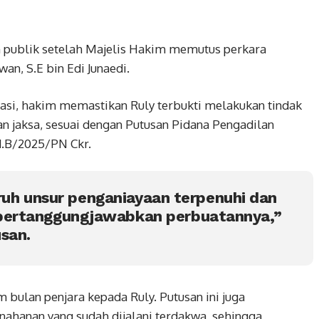
 publik setelah Majelis Hakim memutus perkara
an, S.E bin Edi Junaedi.
asi, hakim memastikan Ruly terbukti melakukan tindak
 jaksa, sesuai dengan Putusan Pidana Pengadilan
d.B/2025/PN Ckr.
luruh unsur penganiayaan terpenuhi dan
ertanggungjawabkan perbuatannya,”
san.
bulan penjara kepada Ruly. Putusan ini juga
ahanan yang sudah dijalani terdakwa, sehingga