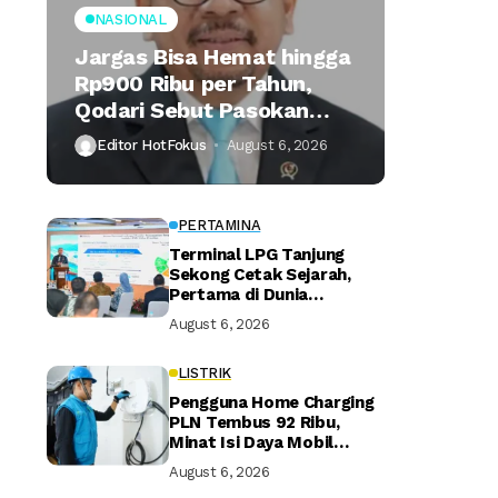
NASIONAL
Jargas Bisa Hemat hingga
Rp900 Ribu per Tahun,
Qodari Sebut Pasokan
Lebih Praktis
Editor HotFokus
August 6, 2026
PERTAMINA
Terminal LPG Tanjung
Sekong Cetak Sejarah,
Pertama di Dunia
Kantongi Sertifikasi Green
August 6, 2026
Terminal
LISTRIK
Pengguna Home Charging
PLN Tembus 92 Ribu,
Minat Isi Daya Mobil
Listrik di Rumah Terus
August 6, 2026
Naik