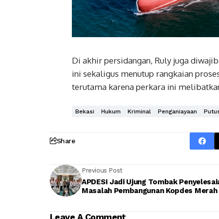
Di akhir persidangan, Ruly juga diwaj
ini sekaligus menutup rangkaian pros
terutama karena perkara ini melibatka
Bekasi
Hukum
Kriminal
Penganiayaan
Putu
Share
Previous Post
APDESI Jadi Ujung Tombak Penyelesai
Masalah Pembangunan Kopdes Merah 
Leave A Comment