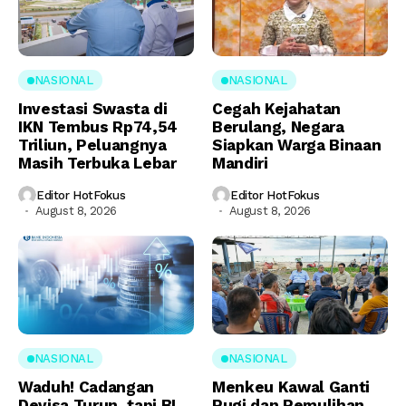
NASIONAL
NASIONAL
Investasi Swasta di
Cegah Kejahatan
IKN Tembus Rp74,54
Berulang, Negara
Triliun, Peluangnya
Siapkan Warga Binaan
Masih Terbuka Lebar
Mandiri
Editor HotFokus
Editor HotFokus
August 8, 2026
August 8, 2026
NASIONAL
NASIONAL
Waduh! Cadangan
Menkeu Kawal Ganti
Devisa Turun, tapi BI
Rugi dan Pemulihan