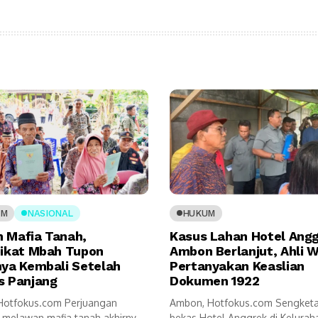
UM
NASIONAL
HUKUM
 Mafia Tanah,
Kasus Lahan Hotel Ang
pikat Mbah Tupon
Ambon Berlanjut, Ahli W
nya Kembali Setelah
Pertanyakan Keaslian
s Panjang
Dokumen 1922
,Hotfokus.com Perjuangan
Ambon, Hotfokus.com Sengketa
 melawan mafia tanah akhirnya
bekas Hotel Anggrek di Kelurah