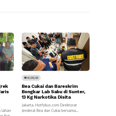
HUKUM
grek
Bea Cukai dan Bareskrim
aris
Bongkar Lab Sabu di Sunter,
13 Kg Narkotika Disita
Jakarta, Hotfokus.com Direktorat
 lahan
Jenderal Bea dan Cukai bersama
an Batu
Bareskrim Polri berhasil membongkar...