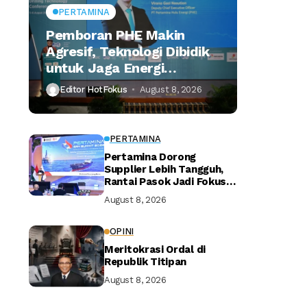
PERTAMINA
Pemboran PHE Makin
Agresif, Teknologi Dibidik
untuk Jaga Energi
Nasional
Editor HotFokus
August 8, 2026
PERTAMINA
Pertamina Dorong
Supplier Lebih Tangguh,
Rantai Pasok Jadi Fokus
Utama
August 8, 2026
OPINI
Meritokrasi Ordal di
Republik Titipan
August 8, 2026