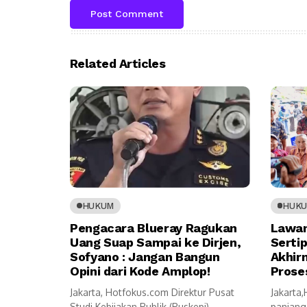
Related Articles
HUKUM
HUK
Pengacara Blueray Ragukan
Lawan
Uang Suap Sampai ke Dirjen,
Serti
Sofyano : Jangan Bangun
Akhir
Opini dari Kode Amplop!
Prose
Jakarta, Hotfokus.com Direktur Pusat
Jakarta
Studi Kebijakan Publik (Puskepi),
panjang