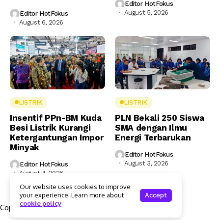
Editor HotFokus
August 5, 2026
Editor HotFokus
August 6, 2026
LISTRIK
LISTRIK
Insentif PPn-BM Kuda
PLN Bekali 250 Siswa
Besi Listrik Kurangi
SMA dengan Ilmu
Ketergantungan Impor
Energi Terbarukan
Minyak
Editor HotFokus
August 3, 2026
Editor HotFokus
August 4, 2026
Our website uses cookies to improve
your experience. Learn more about
Accept
cookie policy
Copyright © 2025 Hotfokus.com | All rights reserved