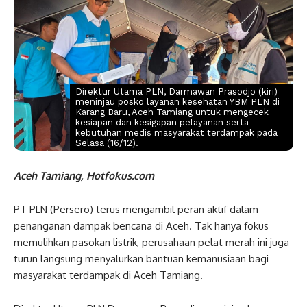
Direktur Utama PLN, Darmawan Prasodjo (kiri)
meninjau posko layanan kesehatan YBM PLN di
Karang Baru, Aceh Tamiang untuk mengecek
kesiapan dan kesigapan pelayanan serta
kebutuhan medis masyarakat terdampak pada
Selasa (16/12).
Aceh Tamiang, Hotfokus.com
PT PLN (Persero) terus mengambil peran aktif dalam
penanganan dampak bencana di Aceh. Tak hanya fokus
memulihkan pasokan listrik, perusahaan pelat merah ini juga
turun langsung menyalurkan bantuan kemanusiaan bagi
masyarakat terdampak di Aceh Tamiang.