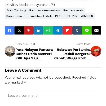
aktivitas ibadah masyarakat. (*)
Aceh Tamiang
Bantuan Kemanusiaan
Bencana Aceh
Dapur Umum
Pemulihan Listrik
PLN
TJSL PLN
YBM PLN
Previous Post
Next Post
Para Nelayan Pantura
Relawan Pertamina
Curhat Pada Menteri
Peduli Bergerak
KKP. Apa Saja
Cepat, Warga Korban
Keluhan?
Banjir Sumatra
Terlayani Hingga
Leave A Comment
Permukiman
Your email address will not be published.
Required fields
are marked
*