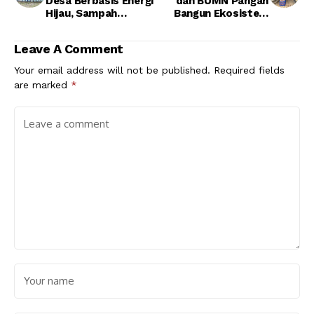
Desa Berbasis Energi
dan BUMN Pangan
Hijau, Sampah
Bangun Ekosistem
Terkelola dan Panen
Peternakan
Padi Meningkat
Terintegrasi,
Leave A Comment
Peternak Rakyat
Diuntungkan
Your email address will not be published.
Required fields
are marked
*