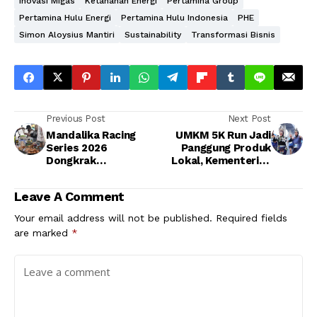
Inovasi Migas
Ketahanan Energi
Pertamina Group
Pertamina Hulu Energi
Pertamina Hulu Indonesia
PHE
Simon Aloysius Mantiri
Sustainability
Transformasi Bisnis
Previous Post
Next Post
Mandalika Racing
UMKM 5K Run Jadi
Series 2026
Panggung Produk
Dongkrak
Lokal, Kementerian
Pendapatan UMKM,
UMKM Bidik Pasar
Pedagang Nikmati
Industri Olahraga
Leave A Comment
Lonjakan Penjualan
Your email address will not be published.
Required fields
are marked
*