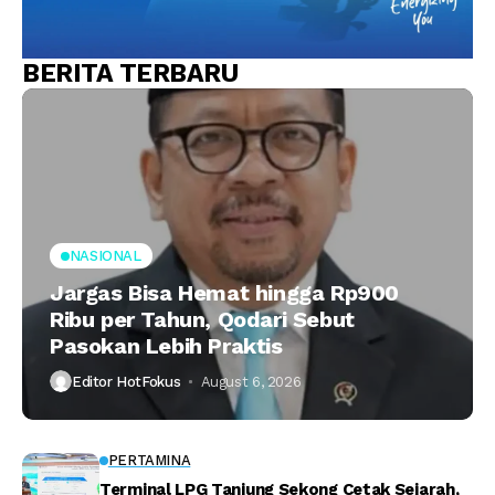
BERITA TERBARU
NASIONAL
Jargas Bisa Hemat hingga Rp900
Ribu per Tahun, Qodari Sebut
Pasokan Lebih Praktis
Editor HotFokus
August 6, 2026
PERTAMINA
Terminal LPG Tanjung Sekong Cetak Sejarah,