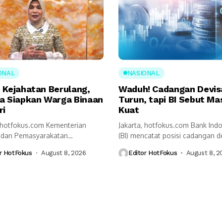
ONAL
NASIONAL
 Kejahatan Berulang,
Waduh! Cadangan Devis
a Siapkan Warga Binaan
Turun, tapi BI Sebut Ma
ri
Kuat
, hotfokus.com Kementerian
Jakarta, hotfokus.com Bank Ind
i dan Pemasyarakatan
(BI) mencatat posisi cadangan d
mipas) mendorong perubahan
Indonesia pada akhir...
r HotFokus
August 8, 2026
Editor HotFokus
August 8, 2
tan dalam sistem...