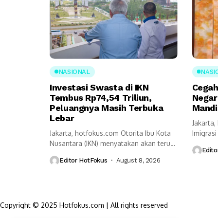
NASIONAL
NASI
Investasi Swasta di IKN
Cegah
Tembus Rp74,54 Triliun,
Negar
Peluangnya Masih Terbuka
Mandi
Lebar
Jakarta
Jakarta, hotfokus.com Otorita Ibu Kota
Imigras
Nusantara (IKN) menyatakan akan terus
(Kemeni
Edito
melanjutkan berbagai...
pendeka
Editor HotFokus
August 8, 2026
Copyright © 2025 Hotfokus.com | All rights reserved