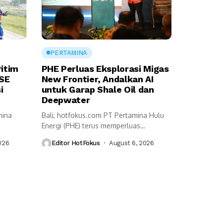
PERTAMINA
ritim
PHE Perluas Eksplorasi Migas
SSE
New Frontier, Andalkan AI
i
untuk Garap Shale Oil dan
Deepwater
mina
Bali, hotfokus.com PT Pertamina Hulu
Energi (PHE) terus memperluas
itim...
eksplorasi migas di...
026
Editor HotFokus
August 6, 2026