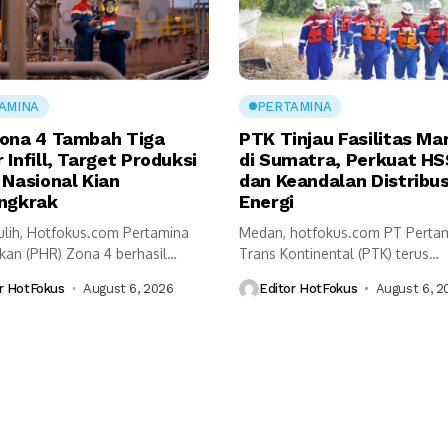
AMINA
PERTAMINA
ona 4 Tambah Tiga
PTK Tinjau Fasilitas Ma
Infill, Target Produksi
di Sumatra, Perkuat H
 Nasional Kian
dan Keandalan Distribus
ngkrak
Energi
lih, Hotfokus.com Pertamina
Medan, hotfokus.com PT Perta
kan (PHR) Zona 4 berhasil
Trans Kontinental (PTK) terus
h tiga sumur...
memperkuat kualitas layanan mar
r HotFokus
August 6, 2026
Editor HotFokus
August 6, 2