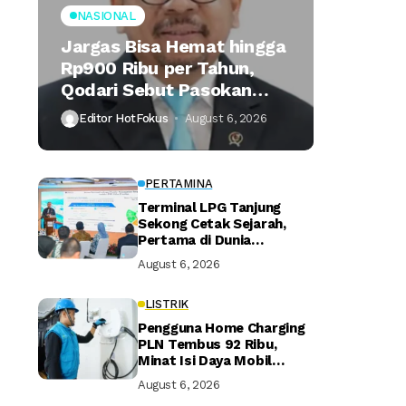
NASIONAL
Jargas Bisa Hemat hingga
Rp900 Ribu per Tahun,
Qodari Sebut Pasokan
Lebih Praktis
Editor HotFokus
August 6, 2026
PERTAMINA
Terminal LPG Tanjung
Sekong Cetak Sejarah,
Pertama di Dunia
Kantongi Sertifikasi Green
August 6, 2026
Terminal
LISTRIK
Pengguna Home Charging
PLN Tembus 92 Ribu,
Minat Isi Daya Mobil
Listrik di Rumah Terus
August 6, 2026
Naik