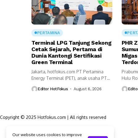
PERTAMINA
PERT
Terminal LPG Tanjung Sekong
PHR Z
Cetak Sejarah, Pertama di
Sumur 
Dunia Kantongi Sertifikasi
Migas
Green Terminal
Terdo
Jakarta, hotfokus.com PT Pertamina
Prabumu
Energy Terminal (PET), anak usaha PT
Hulu Ro
Pertamina International...
menamba
Editor HotFokus
August 6, 2026
Edito
Copyright © 2025 Hotfokus.com | All rights reserved
Sekilas HotFokus
Our website uses cookies to improve
Struktur Organisasi