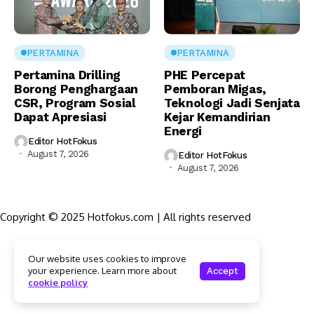
PERTAMINA
PERTAMINA
Pertamina Drilling
PHE Percepat
Borong Penghargaan
Pemboran Migas,
CSR, Program Sosial
Teknologi Jadi Senjata
Dapat Apresiasi
Kejar Kemandirian
Energi
Editor HotFokus
August 7, 2026
Editor HotFokus
August 7, 2026
Copyright © 2025 Hotfokus.com | All rights reserved
Sekilas HotFokus
Our website uses cookies to improve
Struktur Organisasi
your experience. Learn more about
Accept
Kode Etik Jurnalistik
cookie policy
Pedoman Pemberitaan Media Siber