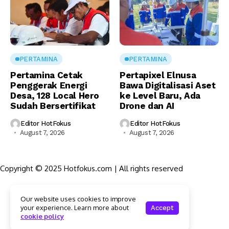
PERTAMINA
PERTAMINA
Pertamina Cetak
Pertapixel Elnusa
Penggerak Energi
Bawa Digitalisasi Aset
Desa, 128 Local Hero
ke Level Baru, Ada
Sudah Bersertifikat
Drone dan AI
Editor HotFokus
Editor HotFokus
August 7, 2026
August 7, 2026
Copyright © 2025 Hotfokus.com | All rights reserved
Sekilas HotFokus
Our website uses cookies to improve
Struktur Organisasi
your experience. Learn more about
Accept
Kode Etik Jurnalistik
cookie policy
Pedoman Pemberitaan Media Siber