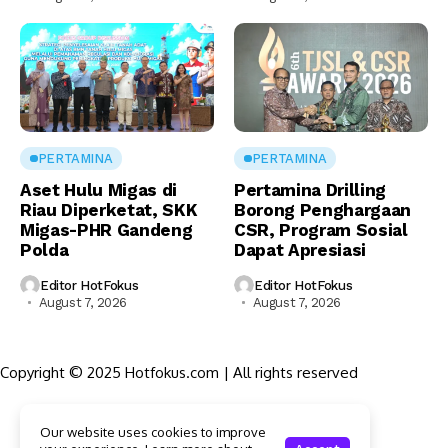
PERTAMINA
PERTAMINA
Aset Hulu Migas di
Pertamina Drilling
Riau Diperketat, SKK
Borong Penghargaan
Migas-PHR Gandeng
CSR, Program Sosial
Polda
Dapat Apresiasi
Editor HotFokus
Editor HotFokus
August 7, 2026
August 7, 2026
Copyright © 2025 Hotfokus.com | All rights reserved
Sekilas HotFokus
Our website uses cookies to improve
Struktur Organisasi