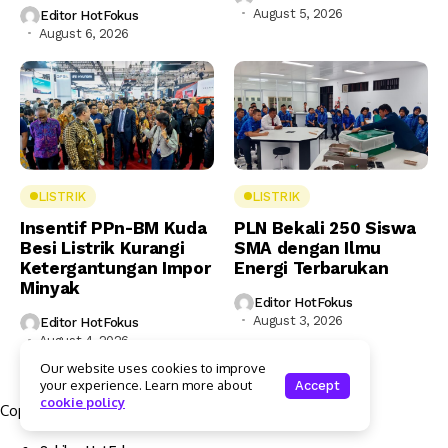
August 5, 2026
Editor HotFokus
August 6, 2026
LISTRIK
LISTRIK
Insentif PPn-BM Kuda
PLN Bekali 250 Siswa
Besi Listrik Kurangi
SMA dengan Ilmu
Ketergantungan Impor
Energi Terbarukan
Minyak
Editor HotFokus
August 3, 2026
Editor HotFokus
August 4, 2026
Our website uses cookies to improve
your experience. Learn more about
Accept
cookie policy
Copyright © 2025 Hotfokus.com | All rights reserved