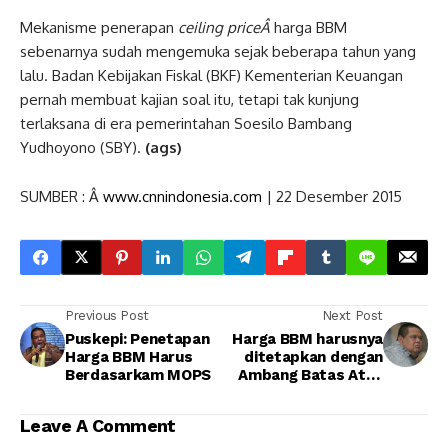
Mekanisme penerapan
ceiling priceÂ
harga BBM
sebenarnya sudah mengemuka sejak beberapa tahun yang
lalu. Badan Kebijakan Fiskal (BKF) Kementerian Keuangan
pernah membuat kajian soal itu, tetapi tak kunjung
terlaksana di era pemerintahan Soesilo Bambang
Yudhoyono (SBY).
(ags)
SUMBER : Â
www.cnnindonesia.com
| 22 Desember 2015
Previous Post
Next Post
Puskepi: Penetapan
Harga BBM harusnya
Harga BBM Harus
ditetapkan dengan
Berdasarkam MOPS
Ambang Batas Atas
dan ambang batas
bawah.
Leave A Comment