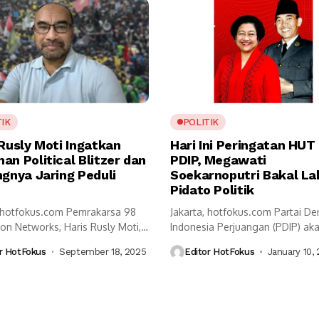
TIK
POLITIK
 Rusly Moti Ingatkan
Hari Ini Peringatan HUT
n Political Blitzer dan
PDIP, Megawati
ngnya Jaring Peduli
Soekarnoputri Bakal L
Pidato Politik
, hotfokus.com Pemrakarsa 98
Jakarta, hotfokus.com Partai D
on Networks, Haris Rusly Moti,
Indonesia Perjuangan (PDIP) ak
Indonesia perlu...
menggelar peringatan Hari Ulang
r HotFokus
September 18, 2025
Editor HotFokus
January 10,