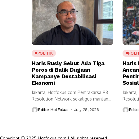
POLITIK
POLI
Haris Rusly Sebut Ada Tiga
Haris
Poros di Balik Dugaan
Ancama
Kampanye Destabilisasi
Penti
Ekonomi
Sosial
Jakarta, Hotfokus.com Pemrakarsa 98
Jakarta
Resolution Network sekaligus mantan
Resoluti
Komandan Relawan TKN Prabowo-
menilai 
Editor HotFokus
July 28, 2026
Edito
Gibran,...
Copyright © 2025 Hotfokus.com | All rights reserved