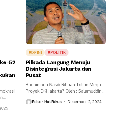
OPINI
POLITIK
 ke-52
Pilkada Langung Menuju
Disintegrasi Jakarta dan
akukan
Pusat
Bagaimana Nasib Ribuan Triliun Mega
emokrasi
Proyek DKI Jakarta? Oleh : Salamuddin
an
Daeng...
Editor HotFokus
December 2, 2024
...
 2025