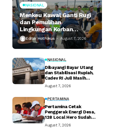
NASIONAL
Menkeu Kawal Ganti Rugi
dan Pemulihan
Lingkungan Korban
Tumpahan Minyak
Editor HotFokus
August 7, 2026
Montara
NASIONAL
Dibayangi Bayar Utang
dan Stabilisasi Rupiah,
Cadev RI Juli Masih
Terjaga
August 7, 2026
PERTAMINA
Pertamina Cetak
Penggerak Energi Desa,
128 Local Hero Sudah
Bersertifikat
August 7, 2026