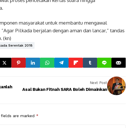
al proses pencetakan kertas suara hingga
a.
 komponen masyarakat untuk membantu mengawal
. “Agar Pilkada berjalan dengan aman dan lancar,” tandas
. (kn)
kada Serentak 2018
Next Post
kanlah
Asal Bukan Fitnah SARA Boleh Dimainkan
 fields are marked
*