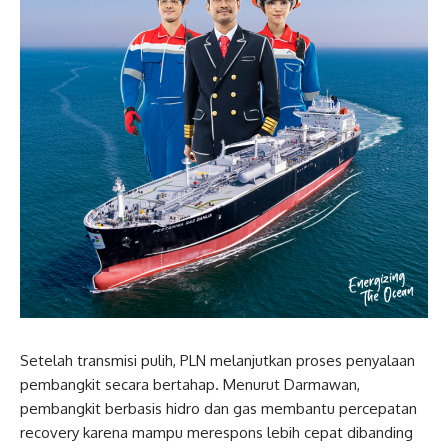
Setelah transmisi pulih, PLN melanjutkan proses penyalaan
pembangkit secara bertahap. Menurut Darmawan,
pembangkit berbasis hidro dan gas membantu percepatan
recovery karena mampu merespons lebih cepat dibanding