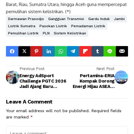
Barat, Riau, Sumatra Utara, hingga Aceh guna mempercepat
pemulihan sistem kelistrikan. (*)
Darmawan Prasodjo
Gangguan Transmisi
Gardu Induk
Jambi
Listrik Sumatra
Pasokan Listrik
Pemadaman Listrik
Pemulihan Listrik
PLN
Sistem Kelistrikan
Previous Post
Next Post
Energy AdSport
Pertamina-ERIA
Challenge PGTC 2026
Kompak Dorong
Jadi Ajang Baru
Energi Hijau ASEAN,
Mahasiswa
Proyek CCS Ikut
Tunjukkan Talenta
Dikebut
Leave A Comment
Non-Akademik
Your email address will not be published.
Required fields
are marked
*