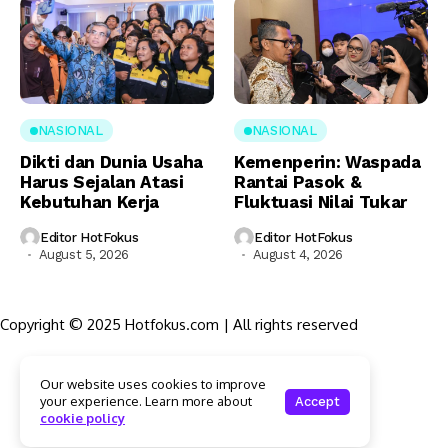
NASIONAL
NASIONAL
Dikti dan Dunia Usaha
Kemenperin: Waspada
Harus Sejalan Atasi
Rantai Pasok &
Kebutuhan Kerja
Fluktuasi Nilai Tukar
Editor HotFokus
Editor HotFokus
August 5, 2026
August 4, 2026
Copyright © 2025 Hotfokus.com | All rights reserved
Sekilas HotFokus
Our website uses cookies to improve
Struktur Organisasi
your experience. Learn more about
Accept
Kode Etik Jurnalistik
cookie policy
Pedoman Pemberitaan Media Siber