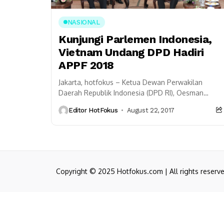
NASIONAL
Kunjungi Parlemen Indonesia,
Vietnam Undang DPD Hadiri
APPF 2018
Jakarta, hotfokus – Ketua Dewan Perwakilan
Daerah Republik Indonesia (DPD RI), Oesman
Sapta menerima kunjungan Sekretaris Jenderal
Editor HotFokus
August 22, 2017
Komite Sentral Partai Komunis Vietnam Nguyen...
Copyright © 2025 Hotfokus.com | All rights reserv