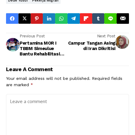
Dede Yusuf
Pekerja Migran
Previous Post
Next Post
Pertamina MOR I
Campur Tangan Asing
TBBM Simeulue
di Iran Dikritisi
Bantu Rehabilitasi
Meunasah Al-Ikhlas
Leave A Comment
Your email address will not be published.
Required fields
are marked
*