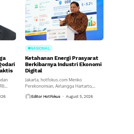
NASIONAL
ga
Ketahanan Energi Prasyarat
Qodari
Berkibarnya Industri Ekonomi
aktis
Digital
adan
Jakarta, hotfokus.com Menko
RI)
Perekonomian, Airlangga Hartarto,
n
mengungkap ketahanan energi menjadi
026
Editor HotFokus
August 5, 2026
prasyarat utama...