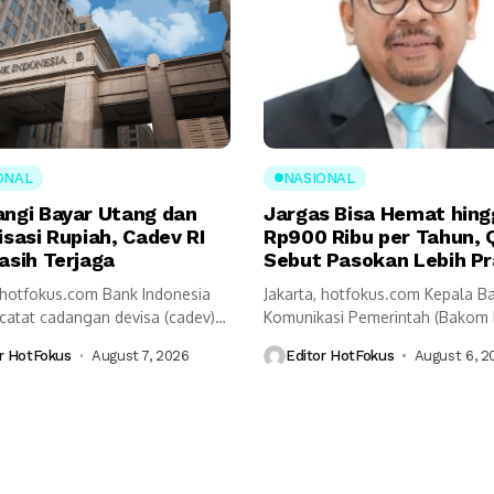
ONAL
NASIONAL
angi Bayar Utang dan
Jargas Bisa Hemat hing
isasi Rupiah, Cadev RI
Rp900 Ribu per Tahun, 
asih Terjaga
Sebut Pasokan Lebih Pr
, hotfokus.com Bank Indonesia
Jakarta, hotfokus.com Kepala B
ncatat cadangan devisa (cadev)
Komunikasi Pemerintah (Bakom 
ah akhir Juli...
Muhammad Qodari memaparka
r HotFokus
August 7, 2026
Editor HotFokus
August 6, 2
sejumlah...