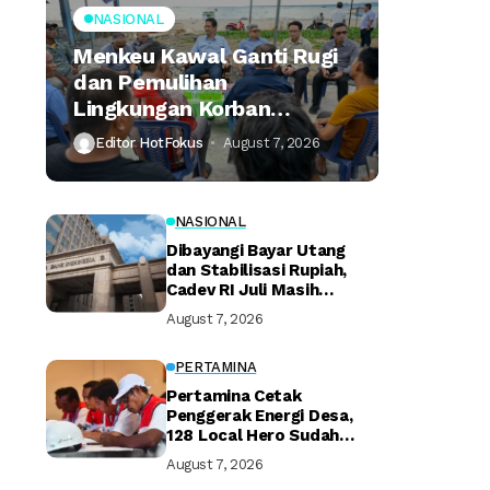
NASIONAL
Menkeu Kawal Ganti Rugi
dan Pemulihan
Lingkungan Korban
Tumpahan Minyak
Editor HotFokus
August 7, 2026
Montara
NASIONAL
Dibayangi Bayar Utang
dan Stabilisasi Rupiah,
Cadev RI Juli Masih
Terjaga
August 7, 2026
PERTAMINA
Pertamina Cetak
Penggerak Energi Desa,
128 Local Hero Sudah
Bersertifikat
August 7, 2026