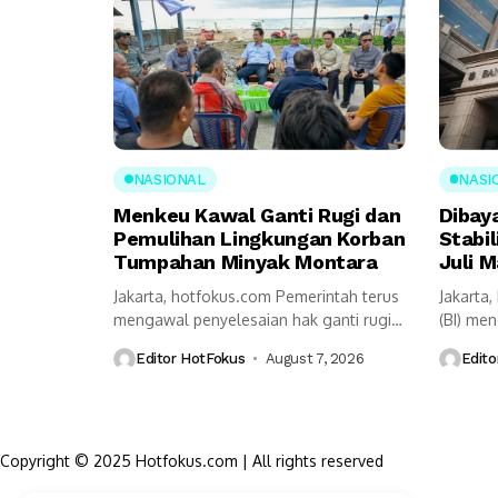
NASIONAL
NASI
Menkeu Kawal Ganti Rugi dan
Dibay
Pemulihan Lingkungan Korban
Stabil
Tumpahan Minyak Montara
Juli M
Jakarta, hotfokus.com Pemerintah terus
Jakarta
mengawal penyelesaian hak ganti rugi
(BI) me
serta pemulihan lingkungan...
pemerint
Editor HotFokus
August 7, 2026
Edito
Copyright © 2025 Hotfokus.com | All rights reserved