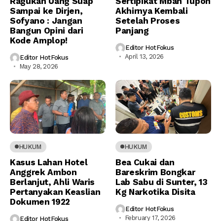
Ragukan Uang Suap
Sertipikat Mbah Tupon
Sampai ke Dirjen,
Akhirnya Kembali
Sofyano : Jangan
Setelah Proses
Bangun Opini dari
Panjang
Kode Amplop!
Editor HotFokus
April 13, 2026
Editor HotFokus
May 28, 2026
HUKUM
HUKUM
Kasus Lahan Hotel
Bea Cukai dan
Anggrek Ambon
Bareskrim Bongkar
Berlanjut, Ahli Waris
Lab Sabu di Sunter, 13
Pertanyakan Keaslian
Kg Narkotika Disita
Dokumen 1922
Editor HotFokus
February 17, 2026
Editor HotFokus