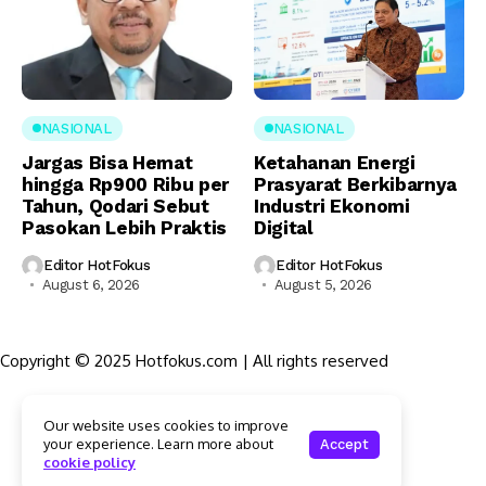
NASIONAL
NASIONAL
Jargas Bisa Hemat
Ketahanan Energi
hingga Rp900 Ribu per
Prasyarat Berkibarnya
Tahun, Qodari Sebut
Industri Ekonomi
Pasokan Lebih Praktis
Digital
Editor HotFokus
Editor HotFokus
August 6, 2026
August 5, 2026
Copyright © 2025 Hotfokus.com | All rights reserved
Sekilas HotFokus
Our website uses cookies to improve
Struktur Organisasi
your experience. Learn more about
Accept
Kode Etik Jurnalistik
cookie policy
Pedoman Pemberitaan Media Siber