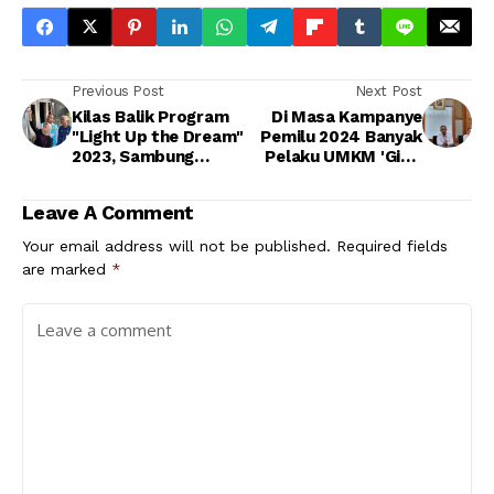
Previous Post
Next Post
Kilas Balik Program
Di Masa Kampanye
"Light Up the Dream"
Pemilu 2024 Banyak
2023, Sambung
Pelaku UMKM 'Gigit
Listrik Gratis Donasi
Jari'
Pegawai PLN Telah
Leave A Comment
Nyalakan Lebih dari
17.000 Rumah
Your email address will not be published.
Required fields
are marked
*