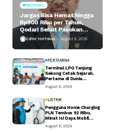
NASIONAL
Jargas Bisa Hemat hingga
Rp900 Ribu per Tahun,
Qodari Sebut Pasokan
Lebih Praktis
Editor HotFokus
August 6, 2026
PERTAMINA
Terminal LPG Tanjung
Sekong Cetak Sejarah,
Pertama di Dunia
Kantongi Sertifikasi Green
August 6, 2026
Terminal
LISTRIK
Pengguna Home Charging
PLN Tembus 92 Ribu,
Minat Isi Daya Mobil
Listrik di Rumah Terus
August 6, 2026
Naik