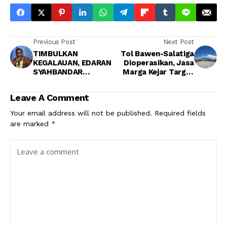
Previous Post
Next Post
TIMBULKAN
Tol Bawen-Salatiga
KEGALAUAN, EDARAN
Dioperasikan, Jasa
SYAHBANDAR
Marga Kejar Target
TANJUNG PRIOK
210 Km Tol Baru
PERLU DIREVISI
Beroperasi Tahun Ini
Leave A Comment
Your email address will not be published.
Required fields
are marked
*