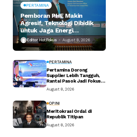
PERTAMINA
Pemboran PHE Makin
Agresif, Teknologi Dibidik
untuk Jaga Energi
Nasional
Editor HotFokus
August 8, 2026
PERTAMINA
Pertamina Dorong
Supplier Lebih Tangguh,
Rantai Pasok Jadi Fokus
Utama
August 8, 2026
OPINI
Meritokrasi Ordal di
Republik Titipan
August 8, 2026