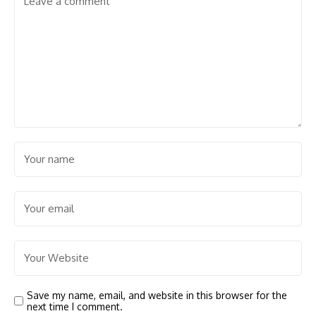
Save my name, email, and website in this browser for the
next time I comment.