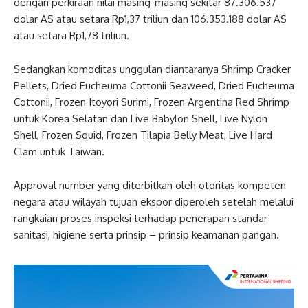
dengan perkiraan nilai masing-masing sekitar 87.306.537
dolar AS atau setara Rp1,37 triliun dan 106.353.188 dolar AS
atau setara Rp1,78 triliun.
Sedangkan komoditas unggulan diantaranya Shrimp Cracker
Pellets, Dried Eucheuma Cottonii Seaweed, Dried Eucheuma
Cottonii, Frozen Itoyori Surimi, Frozen Argentina Red Shrimp
untuk Korea Selatan dan Live Babylon Shell, Live Nylon
Shell, Frozen Squid, Frozen Tilapia Belly Meat, Live Hard
Clam untuk Taiwan.
Approval number yang diterbitkan oleh otoritas kompeten
negara atau wilayah tujuan ekspor diperoleh setelah melalui
rangkaian proses inspeksi terhadap penerapan standar
sanitasi, higiene serta prinsip – prinsip keamanan pangan.