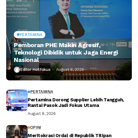
PERTAMINA
Pemboran PHE Makin Agresif,
Teknologi Dibidik untuk Jaga Energi
Nasional
Editor HotFokus
August 8, 2026
PERTAMINA
Pertamina Dorong Supplier Lebih Tangguh,
Rantai Pasok Jadi Fokus Utama
August 8, 2026
OPINI
Meritokrasi Ordal di Republik Titipan