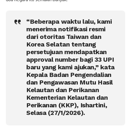
“Beberapa waktu lalu, kami
menerima notifikasi resmi
dari otoritas Taiwan dan
Korea Selatan tentang
persetujuan mendapatkan
approval number bagi 33 UPI
baru yang kami ajukan,” kata
Kepala Badan Pengendalian
dan Pengawasan Mutu Hasil
Kelautan dan Perikanan
Kementerian Kelautan dan
Perikanan (KKP), Ishartini,
Selasa (27/1/2026).