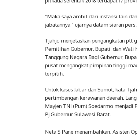
pilkada serentak 2018 terdapat 17 pro
“Maka saya ambil dari instansi lain d
jabatannya,” ujarnya dalam siaran pers.
Tjahjo menjelaskan pengangkatan plt g
Pemilihan Gubernur, Bupati, dan Wali 
Tanggung Negara Bagi Gubernur, Bupati
pusat mengangkat pimpinan tinggi mad
terpilih.
Untuk kasus Jabar dan Sumut, kata Tjah
pertimbangan kerawanan daerah. Langk
Mayjen TNI (Purn) Soedarmo menjadi Pj
Pj Gubernur Sulawesi Barat.
Neta S Pane menambahkan, Asisten Oper