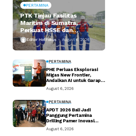
PERTAMINA
PTK Tinjau Fasilitas
Maritim di Sumatra,
Perkuat HSSE dan
Keandalan Distribusi
Editor HotFokus
August 6, 2026
Energi
PERTAMINA
PHE Perluas Eksplorasi
Migas New Frontier,
Andalkan AI untuk Garap
Shale Oil dan Deepwater
August 6, 2026
PERTAMINA
APDT 2026 Bali Jadi
Panggung Pertamina
Drilling Pamer Inovasi
Pengeboran
August 6, 2026