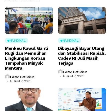
NASIONAL
NASIONAL
Menkeu Kawal Ganti
Dibayangi Bayar Utang
Rugi dan Pemulihan
dan Stabilisasi Rupiah,
Lingkungan Korban
Cadev RI Juli Masih
Tumpahan Minyak
Terjaga
Montara
Editor HotFokus
August 7, 2026
Editor HotFokus
August 7, 2026