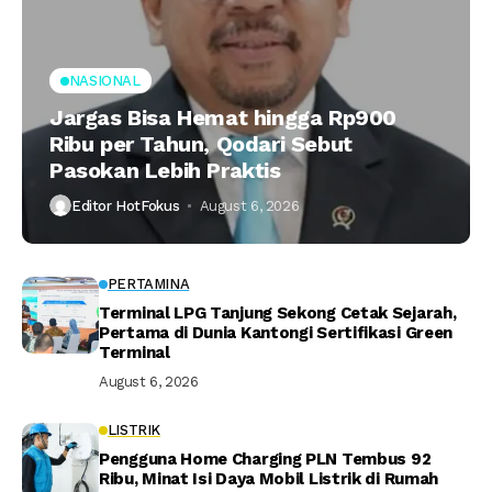
NASIONAL
Jargas Bisa Hemat hingga Rp900
Ribu per Tahun, Qodari Sebut
Pasokan Lebih Praktis
Editor HotFokus
August 6, 2026
PERTAMINA
Terminal LPG Tanjung Sekong Cetak Sejarah,
Pertama di Dunia Kantongi Sertifikasi Green
Terminal
August 6, 2026
LISTRIK
Pengguna Home Charging PLN Tembus 92
Ribu, Minat Isi Daya Mobil Listrik di Rumah